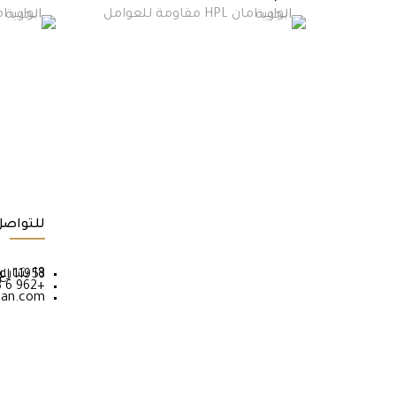
للتواصل
18 شارع ام السماق ص.ب 2456 عمان 11953 الاردن
+962 6 5539588
man.com