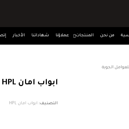
سية
من نحن
المنتجات
عملاؤنا
شهاداتنا
الأخبار
إتصل
ابواب امان HPL مقاومة للعوامل الجوية
التصنيف:
ابواب امان HPL