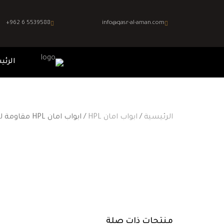
+962 6 5539588
info@qasr-al-aman.com
الرئي
الرئيسية
/
ابواب امان HPL
/ ابواب امان HPL مقاومة للعوامل الجوية
منتجات ذات صلة