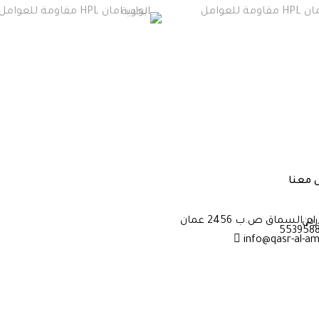
 معنا
info@qasr-al-a