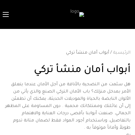
الرئيسية
/ أبواب أمان منشأ تركي
أبواب أمان منشأ تركي
هل سئمت من التضحية بالأناقة من أجل الأمان عندما يتعلق
الأمر بمدخل منزلك؟ باب الأمان التركي الصنع والذي يأتي من
الألوان النابضة بالحياة والموديلات الحديثة، يمكنك أن تطمئن
إلى أن عائلتك وممتلكاتك محمية . دون المساومة على المظهر
الجمالي. صنعت أبوابنا بأقصى درجات العناية والاهتمام
بالتفاصيل، وباستخدام أجود المواد فقط لضمان متانة تدوم
طويلاً وأماناً موثوقاً به .