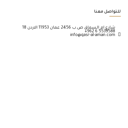
للتواصل معنا
18 شارع ام السماق ص.ب 2456 عمان 11953 الاردن
+962 6 5539588
info@qasr-al-aman.com