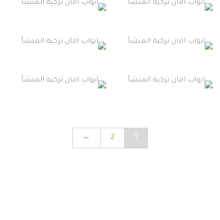
←
2
1