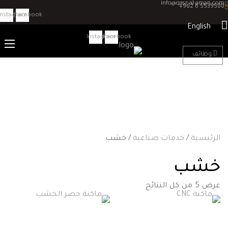
info@qasr-al-aman.c
+962 6 55395
Instagram
Facebook
English
Instagram
Facebook
وظائف
لرئيسية
/
خدمات صناعية
/ خشب
شب
ض ⁦5⁩ من كل النتائج