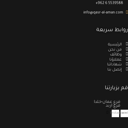
+962 6 553958
info@qasr-al-aman.co
ابط سريعة
الرئيسية
من نحن
وظائف
عملاؤنا
شهاداتنا
إتصل بنا
بزيارتنا
فرع عمان-خلدا
فرع اربد
Instag
F