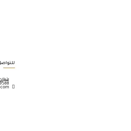
للتواصل
18 شارع ام السماق ص.ب 2456 عمان 1953
39588
n.com