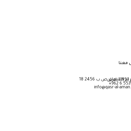
 معنا
1 الاردن
+962 6 55
info@qasr-al-ama