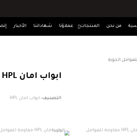
سية
من نحن
المنتجات
عملاؤنا
شهاداتنا
الأخبار
إتصل
ابواب امان HPL مقاومة للعوامل الجوية
التصنيف:
ابواب امان HPL