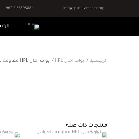
+962 6 5539588
info@qasr-al-aman.com
الرئي
الرئيسية
/
ابواب امان HPL
/ ابواب امان HPL مقاومة للعوامل الجوية
منتجات ذات صلة