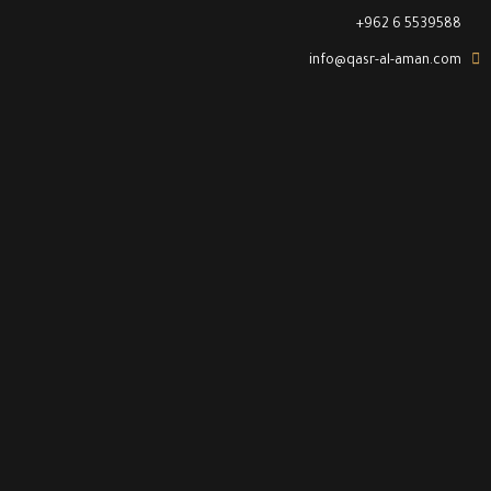
+962 6 5539588
info@qasr-al-aman.com