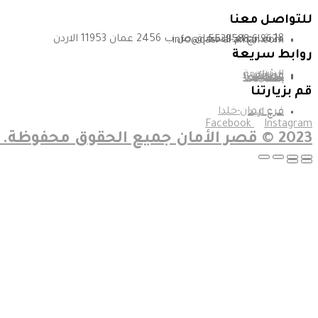
تأسست في عام 1995
للتواصل معنا
18 شارع ام السماق ص.ب 2456 عمان 11953 الاردن
+962 6 5539588
info@qasr-al-aman.com
روابط سريعة
الرئيسية
من نحن
وظائف
عملاؤنا
شهاداتنا
إتصل بنا
قم بزيارتنا
فرع عمان-خلدا
فرع اربد
Facebook
Instagram
2023 © قصر الأمان جميع الحقوق محفوظة. تطوير شركة