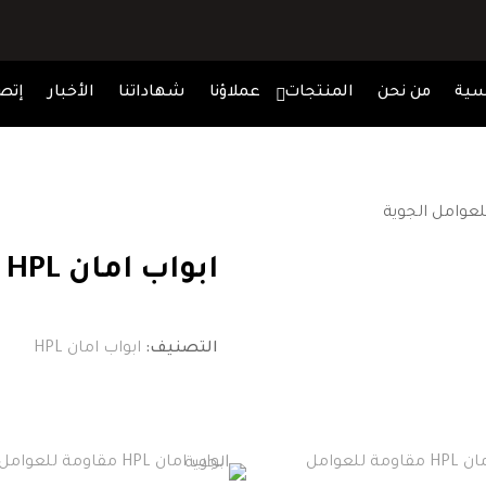
سية
من نحن
المنتجات
عملاؤنا
شهاداتنا
الأخبار
إتصل
ابواب امان HPL مقاومة للعوامل الجوية
التصنيف:
ابواب امان HPL