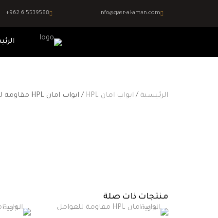
+962 6 5539588
info@qasr-al-aman.com
الرئي
الرئيسية
/
ابواب امان HPL
/ ابواب امان HPL مقاومة للعوامل الجوية
منتجات ذات صلة