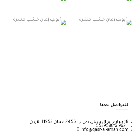
تأسست في عام 1995
للتواصل معنا
18 شارع ام السماق ص.ب 2456 عمان 11953 الاردن
+962 6 5539588
info@qasr-al-aman.com