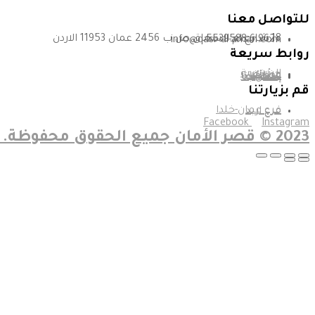
تأسست في عام 1995
للتواصل معنا
18 شارع ام السماق ص.ب 2456 عمان 11953 الاردن
+962 6 5539588
info@qasr-al-aman.com
روابط سريعة
الرئيسية
من نحن
وظائف
عملاؤنا
شهاداتنا
إتصل بنا
قم بزيارتنا
فرع عمان-خلدا
فرع اربد
Facebook
Instagram
2023 © قصر الأمان جميع الحقوق محفوظة. تطوير شركة