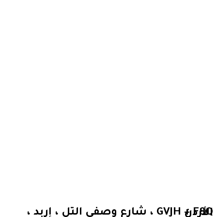
GVJH + F8Q ، شارع وصفي التل ، إربد ، الأردن