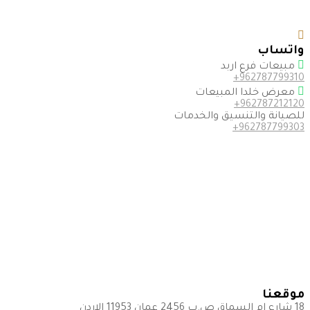
واتساب
مبيعات فرع اربد
962787799310+
معرض خلدا المبيعات
962787212120+
للصيانة والتنسيق والخدمات
962787799303+
موقعنا
18 شارع ام السماق ص.ب 2456 عمان 11953 الاردن